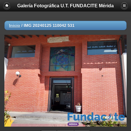
Galería Fotográfica U.T. FUNDACITE Mérida
Inicio
/
IMG 20240125 110042 531