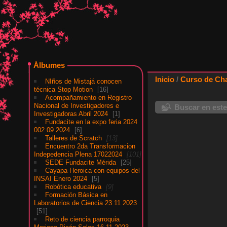
Álbumes
Inicio
/
Curso de Cha
NIños de Mistajá conocen
técnica Stop Motion
16
Acompañamiento en Registro
Nacional de Investigadores e
Buscar en este
Investigadoras Abril 2024
1
Fundacite en la expo feria 2024
002 09 2024
6
Talleres de Scratch
13
Encuentro 2da Transformacion
Indepedencia Plena 17022024
101
SEDE Fundacite Mérida
25
Cayapa Heroica con equipos del
INSAI Enero 2024
5
Robótica educativa
9
Formación Básica en
Laboratorios de Ciencia 23 11 2023
51
Reto de ciencia parroquia