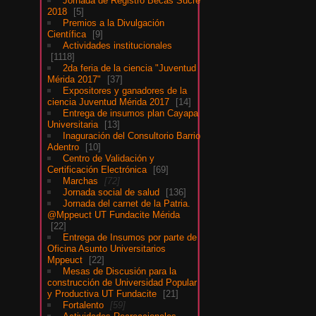
Jornada de Registro Becas Sucre
2018
5
Premios a la Divulgación
Científica
9
Actividades institucionales
1118
2da feria de la ciencia "Juventud
Mérida 2017"
37
Expositores y ganadores de la
ciencia Juventud Mérida 2017
14
Entrega de insumos plan Cayapa
Universitaria
13
Inaguración del Consultorio Barrio
Adentro
10
Centro de Validación y
Certificación Electrónica
69
Marchas
72
Jornada social de salud
136
Jornada del carnet de la Patria.
@Mppeuct UT Fundacite Mérida
22
Entrega de Insumos por parte de
Oficina Asunto Universitarios
Mppeuct
22
Mesas de Discusión para la
construcción de Universidad Popular
y Productiva UT Fundacite
21
Fortalento
59