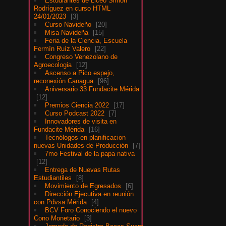
Estudiantes de Liceo Simón
Rodríguez en curso HTML
24/01/2023
3
Curso Navideño
20
Misa Navideña
15
Feria de la Ciencia, Escuela
Fermín Ruíz Valero
22
Congreso Venezolano de
Agroecologia
12
Ascenso a Pico espejo,
reconexión Canagua
96
Aniversario 33 Fundacite Mérida
12
Premios Ciencia 2022
17
Curso Podcast 2022
7
Innovadores de visita en
Fundacite Mérida
16
Tecnólogos en planificacion
nuevas Unidades de Producción
7
7mo Festival de la papa nativa
12
Entrega de Nuevas Rutas
Estudiantiles
8
Movimiento de Egresados
6
Dirección Ejecutiva en reunión
con Pdvsa Mérida
4
BCV Foro Conociendo el nuevo
Cono Monetario
3