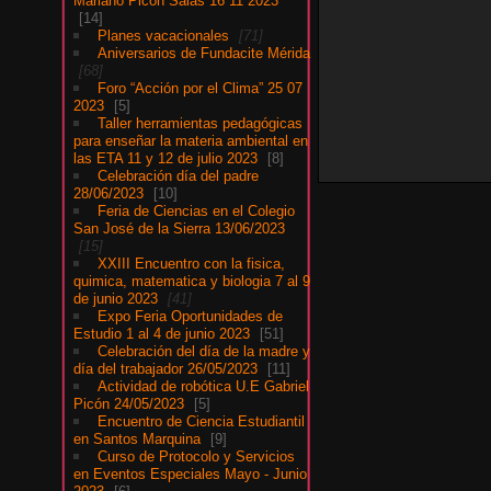
Mariano Picón Salas 16 11 2023
14
Planes vacacionales
71
Aniversarios de Fundacite Mérida
68
Foro “Acción por el Clima” 25 07
2023
5
Taller herramientas pedagógicas
para enseñar la materia ambiental en
las ETA 11 y 12 de julio 2023
8
Celebración día del padre
28/06/2023
10
Feria de Ciencias en el Colegio
San José de la Sierra 13/06/2023
15
XXIII Encuentro con la fisica,
quimica, matematica y biologia 7 al 9
de junio 2023
41
Expo Feria Oportunidades de
Estudio 1 al 4 de junio 2023
51
Celebración del día de la madre y
día del trabajador 26/05/2023
11
Actividad de robótica U.E Gabriel
Picón 24/05/2023
5
Encuentro de Ciencia Estudiantil
en Santos Marquina
9
Curso de Protocolo y Servicios
en Eventos Especiales Mayo - Junio