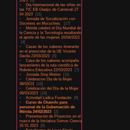
2023
6
Dia Internacional de las niñas en
las TIC EB Gladys de Carnevali 27
04 2023
11
Jornada de Socialización con
Docentes en Mucuchies.
17
Mérida celebró el Día Mundial de
la Ciencia y la Tecnología resaltando
el aporte de las mujeres 10/04/2023
4
Casas de los saberes itinerante
en el preescolar de la UE Vicente
Davila 23/03/2023
5
Casa de los saberes acompaña
lanzamiento de la ruta cientifica de
Robotica Educativa 22/03/2023
7
Jornada Stop Motion
11
Celebracion Dia de la Mujer
08/03/23
10
Celebración del Día de la Mujer
08/03/2023
10
Actividad Lúdica Fundacite
8
Curso de Chamilo para
personal de la Gobernación de
Mérida 24/02/2023
2
Presentación de Proyectos en el
marco de la Iniciativa Somos Ciencia
25 01 2023
5