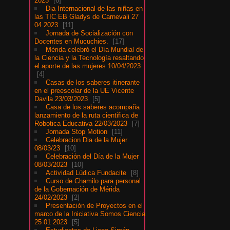
2023
6
Dia Internacional de las niñas en
las TIC EB Gladys de Carnevali 27
04 2023
11
Jornada de Socialización con
Docentes en Mucuchies.
17
Mérida celebró el Día Mundial de
la Ciencia y la Tecnología resaltando
el aporte de las mujeres 10/04/2023
4
Casas de los saberes itinerante
en el preescolar de la UE Vicente
Davila 23/03/2023
5
Casa de los saberes acompaña
lanzamiento de la ruta cientifica de
Robotica Educativa 22/03/2023
7
Jornada Stop Motion
11
Celebracion Dia de la Mujer
08/03/23
10
Celebración del Día de la Mujer
08/03/2023
10
Actividad Lúdica Fundacite
8
Curso de Chamilo para personal
de la Gobernación de Mérida
24/02/2023
2
Presentación de Proyectos en el
marco de la Iniciativa Somos Ciencia
25 01 2023
5